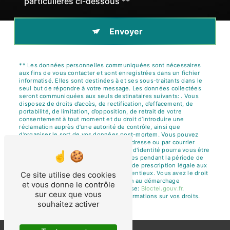
particulières ci-dessous **
Envoyer
** Les données personnelles communiquées sont nécessaires
aux fins de vous contacter et sont enregistrées dans un fichier
informatisé. Elles sont destinées à et ses sous-traitants dans le
seul but de répondre à votre message. Les données collectées
seront communiquées aux seuls destinataires suivants: . Vous
disposez de droits d’accès, de rectification, d’effacement, de
portabilité, de limitation, d’opposition, de retrait de votre
consentement à tout moment et du droit d’introduire une
réclamation auprès d’une autorité de contrôle, ainsi que
d’organiser le sort de vos données post-mortem. Vous pouvez
exercer ces droits par voie postale à l'adresse ou par courrier
électronique à l'adresse . Un justificatif d'identité pourra vous être
demandé. Nous conservons vos données pendant la période de
prise de contact puis pendant la durée de prescription légale aux
fins probatoires et de gestion des contentieux. Vous avez le droit
Ce site utilise des cookies
de vous inscrire sur la liste d'opposition au démarchage
et vous donne le contrôle
téléphonique, disponible à cette adresse:
Bloctel.gouv.fr
.
sur ceux que vous
Consultez le site cnil.fr pour plus d’informations sur vos droits.
souhaitez activer