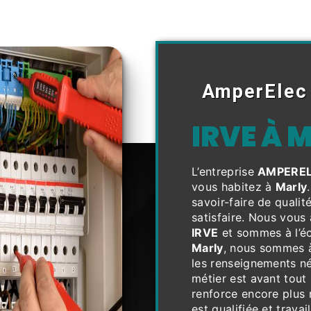
AmperElec
IRVE À 
L’entreprise
AMPERE
vous habitez à
Marly
savoir-faire de quali
satisfaire. Nous vous
IRVE
et sommes à l’éc
Marly
, nous sommes à
les renseignements né
métier est avant tout
renforce encore plus 
est qualifiée et travai