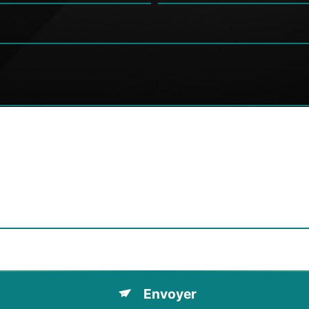
tions particulières ci-dessous **
Envoyer